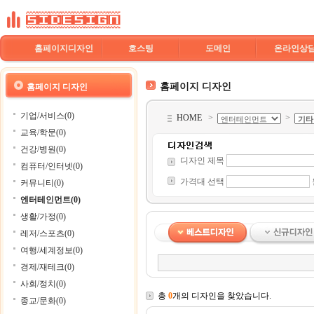
홈페이지디자인
호스팅
도메인
온라인상
홈페이지 디자인
홈페이지 디자인
기업/서비스(0)
HOME
>
>
교육/학문(0)
건강/병원(0)
디자인 제목
컴퓨터/인터넷(0)
가격대 선택
커뮤니티(0)
엔터테인먼트(0)
생활/가정(0)
레저/스포츠(0)
여행/세계정보(0)
경제/재테크(0)
사회/정치(0)
총
0
개의 디자인을 찾았습니다.
종교/문화(0)