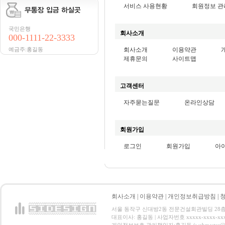
서비스 사용현황
회원정보 관
국민은행
회사소개
000-1111-22-3333
예금주:홍길동
회사소개
이용약관
제휴문의
사이트맵
고객센터
자주묻는질문
온라인상담
회원가입
로그인
회원가입
아
회사소개
|
이용약관
|
개인정보취급방침
|
서울 동작구 신대방2동 전문건설회관빌딩 28층 전화 : 
대표이사: 홍길동 | 사업자번호 xxxxx-xxxx-xx