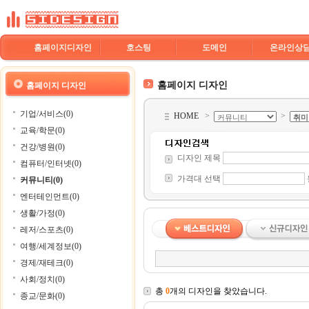
홈페이지디자인
호스팅
도메인
온라인상
홈페이지 디자인
홈페이지 디자인
기업/서비스(0)
HOME
>
>
교육/학문(0)
건강/병원(0)
디자인 제목
컴퓨터/인터넷(0)
가격대 선택
커뮤니티(0)
엔터테인먼트(0)
생활/가정(0)
레저/스포츠(0)
여행/세계정보(0)
경제/재테크(0)
사회/정치(0)
총
0
개의 디자인을 찾았습니다.
종교/문화(0)