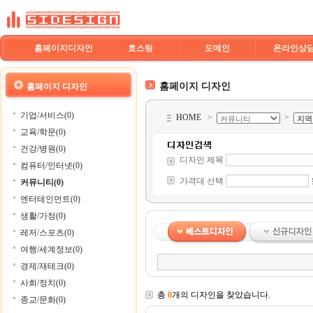
홈페이지디자인
호스팅
도메인
온라인상
홈페이지 디자인
홈페이지 디자인
기업/서비스(0)
HOME
>
>
교육/학문(0)
건강/병원(0)
디자인 제목
컴퓨터/인터넷(0)
가격대 선택
커뮤니티(0)
엔터테인먼트(0)
생활/가정(0)
레저/스포츠(0)
여행/세계정보(0)
경제/재테크(0)
사회/정치(0)
총
0
개의 디자인을 찾았습니다.
종교/문화(0)