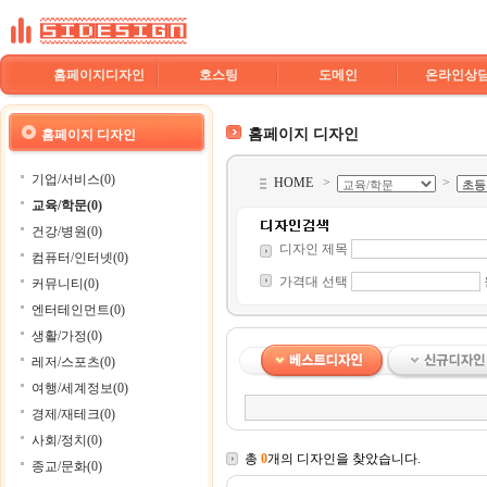
홈페이지디자인
호스팅
도메인
온라인상
홈페이지 디자인
홈페이지 디자인
기업/서비스(0)
HOME
>
>
교육/학문(0)
건강/병원(0)
디자인 제목
컴퓨터/인터넷(0)
가격대 선택
커뮤니티(0)
엔터테인먼트(0)
생활/가정(0)
레저/스포츠(0)
여행/세계정보(0)
경제/재테크(0)
사회/정치(0)
총
0
개의 디자인을 찾았습니다.
종교/문화(0)