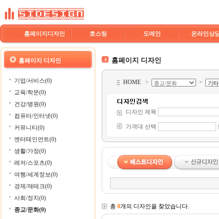
홈페이지디자인
호스팅
도메인
온라인상
홈페이지 디자인
홈페이지 디자인
기업/서비스(0)
HOME
>
>
교육/학문(0)
건강/병원(0)
디자인 제목
컴퓨터/인터넷(0)
가격대 선택
커뮤니티(0)
엔터테인먼트(0)
생활/가정(0)
레저/스포츠(0)
여행/세계정보(0)
경제/재테크(0)
사회/정치(0)
총
0
개의 디자인을 찾았습니다.
종교/문화(0)